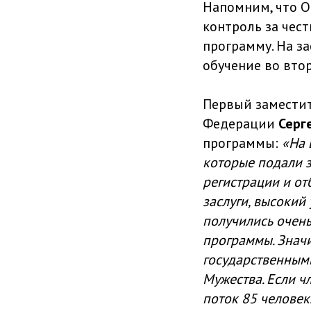
Напомним, что О
контроль за чес
программу. На з
обучение во вто
Первый замести
Федерации
Серг
программы:
«На 
которые подали з
регистрации и от
заслуги, высокий
получились очень
программы. Знач
государственными
Мужества. Если ч
поток 85 человек