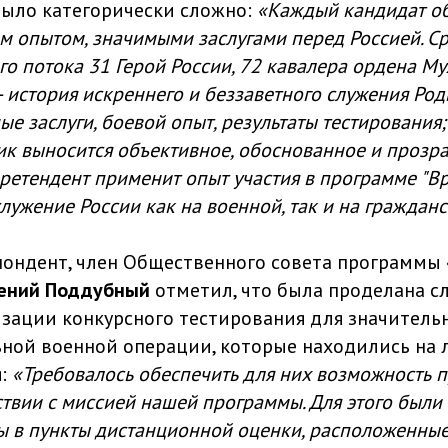
было категорически сложно:
«Каждый кандидат о
м опытом, значимыми заслугами перед Россией. С
го потока 31 Герой России, 72 кавалера ордена Му
история искреннего и беззаветного служения Род
ые заслуги, боевой опыт, результаты тестирования
ик выносится объективное, обоснованное и прозр
ретендент применит опыт участия в программе "Вр
лужение России как на военной, так и на гражданс
ондент, член Общественного совета программы 
гений Поддубный
отметил, что была проделана 
изации конкурсного тестирования для значитель
ной военной операции, которые находились на 
я:
«Требовалось обеспечить для них возможность 
ствии с миссией нашей программы. Для этого были
 в пункты дистанционной оценки, расположенные