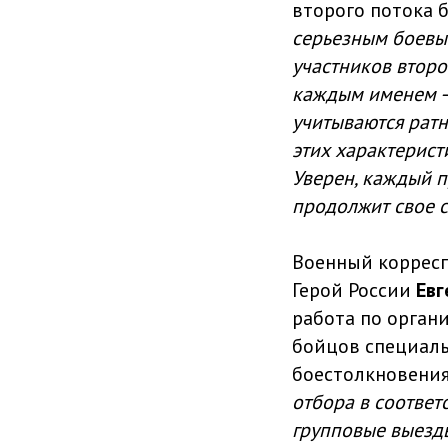
второго потока 
серьезным боевы
участников второ
каждым именем – 
учитываются ратн
этих характерист
Уверен, каждый п
продолжит свое с
Военный корресп
Герой России
Ев
работа по орган
бойцов специаль
боестолкновени
отбора в соответ
групповые выезды