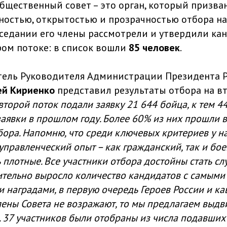
бщественный совет – это орган, который призва
тностью, открытостью и прозрачностью отбора н
аседании его члены рассмотрели и утвердили ка
ром потоке: в список вошли
85 человек
.
тель Руководителя Администрации Президента 
ей Кириенко
представил результаты отбора на в
второй поток подали заявку 21 644 бойца, к тем 44
аявки в прошлом году. Более 60% из них прошли в
бора. Напомню, что среди ключевых критериев у н
 управленческий опыт – как гражданский, так и бое
 плотные. Все участники отбора достойны стать с
ительно выросло количество кандидатов с самыми
 наградами, в первую очередь Героев России и к
лены Совета не возражают, то мы предлагаем выдв
. 37 участников были отобраны из числа подавших