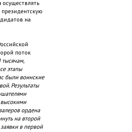
н осуществлять
а президентскую
ндидатов на
Российской
торой поток
 тысячам,
се этапы
ас были воинские
вой. Результаты
лушателями
 высокими
авалеров ордена
инуть на второй
 заявки в первой