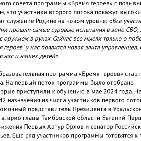
ого совета программы «Время героев» с позыв
м, что участники второго потока покажут высоки
ат служение Родине на новом уровне:
«Все участ
Они прошли самые суровые испытания в зоне СВО,
с оружием в руках. Сейчас все мысли только о побе
 героев" у нас появится новая элита управленцев, 
 нас и наших детей».
бразовательная программа «Время героев» стар
да. На первый поток программы было отобрано
торые приступили к обучению в мае 2024 года. 
42 назначения из числа участников первого пото
номочный представитель Президента в Уральск
га, врио главы Тамбовской области Евгений Пер
ижения Первых Артур Орлов и сенатор Российс
ьев. Еще ряд участников программы готовятся к 