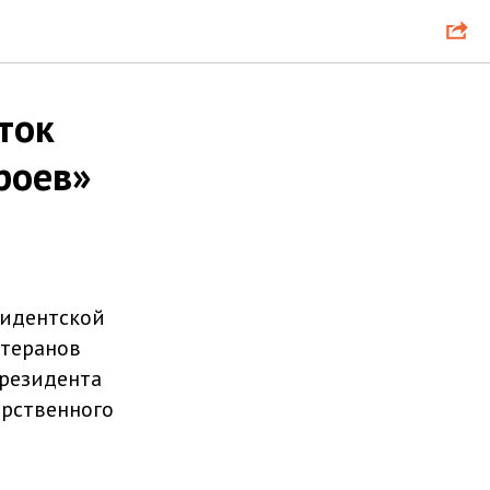
ток
роев»
зидентской
етеранов
Президента
рственного