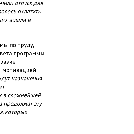
чили отпуск для
алось охватить
них вошли в
мы по труду,
овета программы
бразие
й мотивацией
идут назначения
ет
х в сложнейшей
а продолжат эту
я, которые
.