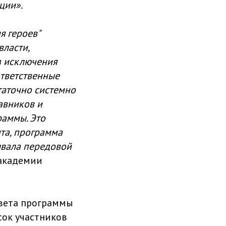
ции».
я героев"
власти,
з исключения
ответственные
таточно системно
авников и
раммы. Это
нта, программа
тывала передовой
 академии
овета программы
сок участников