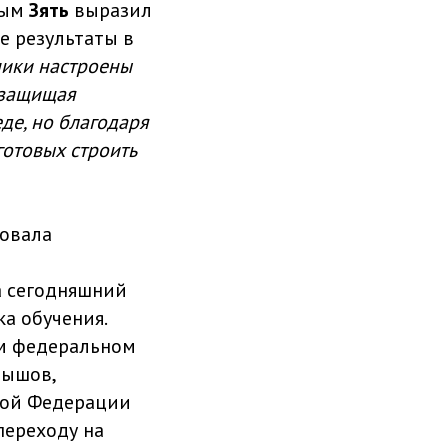
ным
Зять
выразил
е результаты в
ники настроены
 защищая
де, но благодаря
готовых строить
товала
На сегодняшний
ка обучения.
ом федеральном
вышов,
кой Федерации
переходу на