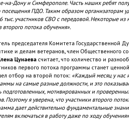
е-на-Дону и Симферополе. Часть наших ребят полу
 посещения ПДО. Таким образом организаторам уд
6 тыс. участников СВО с передовой. Некоторые из 
в второго потока обучения».
ель председателя Комитета Государственной Ду
тике и делам ветеранов, член Общественного с
Елена Цунаева
считает, что количество и разноо
тников первого потока программы станет ценно
шел отбор на второй поток:
«Каждый месяц у нас 
аммы на самые разные должности, и это показыва
ь подготовленных, мотивированных и проверенны
в. Поэтому я уверена, что участники второго поток
рамма дает действительно фундаментальные знани
елям включаться в работу даже по ходу обучения»