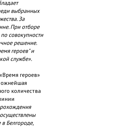
бладает
реди выбранных
жества. За
ине. При отборе
; по совокупности
ачное решение.
емя героев" и
кой службе».
«Время героев»
сложнейшая
ного количества
линии
прохождения
 осуществлены
 в Белгороде,