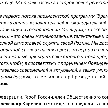
и, еще 48 подали заявки во второй волне регистра
а первого потока президентской программы "Врем
ния в органы исполнительной и законодательной 
анизации и госкорпорации. Мы видим, что все бе
ммы – это очень мотивированные, талантливые и 
полной самоотдачей служить своей Родине. Мы дос
обратной связи от наших героев, экспертов и наст
м эти данные при подготовке второго потока прог
ого, чтобы, в соответствии с поручением Президе
ставалась современной и актуальной, а также учи
грамм России»
, – отметил ректор Президентской
ров.
Федерации, Герой России, член Общественного с
Александр Карелин
отметил, что определить спи