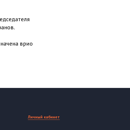
редседателя
анов.
значена врио
Личный кабинет