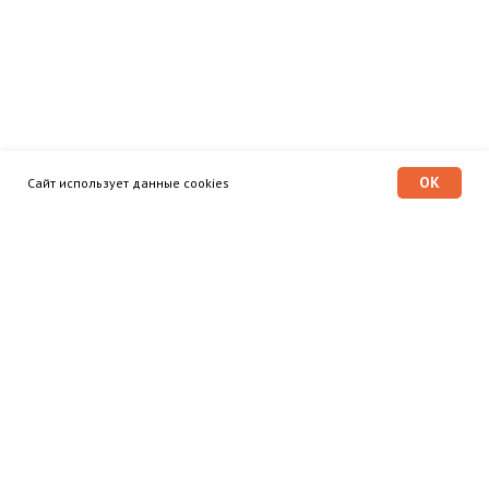
OK
Сайт использует данные cookies
Программа «Время героев»
Главная
Этапы
Общественный совет