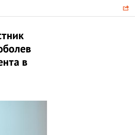
стник
оболев
ента в