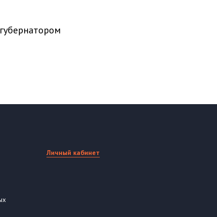
 губернатором
Личный кабинет
ых