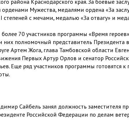
ого района Краснодарского края. За боевые засл
 орденами Мужества, медалями ордена «За засл
II степеней с мечами, медалью «За отвагу» и мед
 более 70 участников программы «Время героев
и них полномочный представитель Президента в
уге Артем Жога, глава Тамбовской области Евге
ижения Первых Артур Орлов и сенатор Российс
ьев. Еще ряд участников программы готовятся к 
оты.
адимир Сайбель занял должность заместителя п
езиденте Российской Федерации по делам ветер