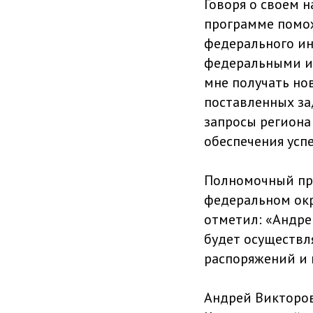
Говоря о своем н
программе помож
федерального ин
федеральными и 
мне получать но
поставленных зад
запросы региона
обеспечения усп
Полномочный пр
федеральном окр
отметил: «Андре
будет осуществл
распоряжений и 
Андрей Викторов