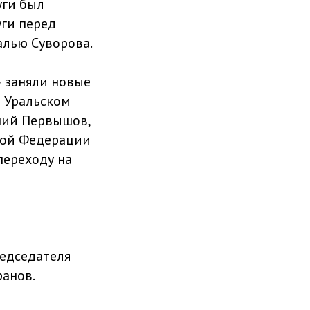
уги был
уги перед
алью Суворова.
» заняли новые
 Уральском
ний Первышов,
кой Федерации
переходу на
редседателя
анов.