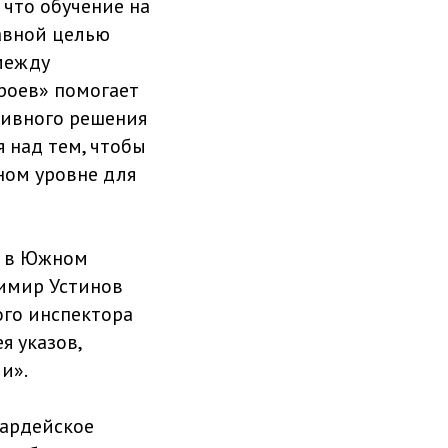
 что обучение на
авной целью
между
роев» помогает
тивного решения
 над тем, чтобы
ном уровне для
и в Южном
димир Устинов
го инспектора
я указов,
и».
вардейское