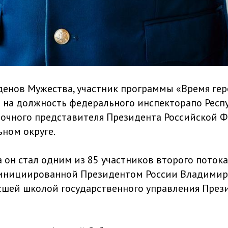
денов Мужества, участник программы «Время ге
 на должность федерального инспекторапо Респ
очного представителя Президента Российской 
ном округе.
а он стал одним из 85 участников второго пото
, инициированной Президентом России Владими
шей школой государственного управления През