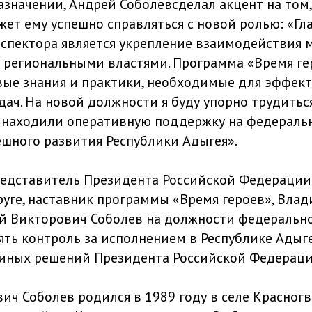
азначении, Андрей Соболевсделал акцент на том,
ет ему успешно справляться с новой ролью: «Гл
спектора является укрепление взаимодействия 
региональными властями. Программа «Время ге
вые знания и практики, необходимые для эффек
ач. На новой должности я буду упорно трудиться
 находили оперативную поддержку на федераль
ешного развития Республики Адыгея».
едставитель Президента Российской Федераци
уге, наставник программы «Время героев», Вла
й Викторович Соболев на должности федерально
ять контроль за исполнением в Республике Адыге
иных решений Президента Российской Федераци
ич Соболев родился в 1989 году в селе Красног