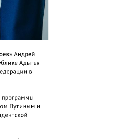
роев» Андрей
ублике Адыгея
Федерации в
ка программы
ром Путиным и
идентской