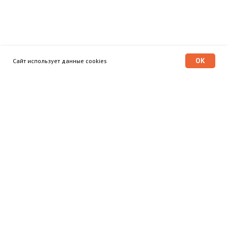
OK
Сайт использует данные cookies
Программа «Время героев»
Главная
Этапы
Общественный совет