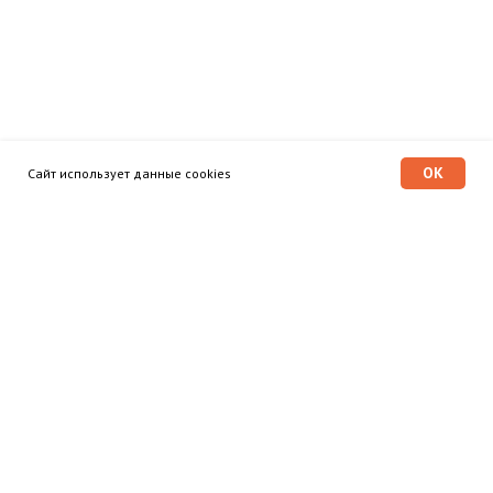
OK
Сайт использует данные cookies
Программа «Время героев»
Главная
Этапы
Общественный совет