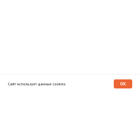
OK
Сайт использует данные cookies
Программа «Время героев»
Главная