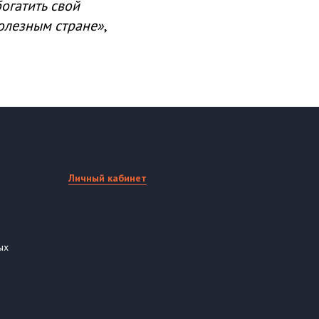
огатить свой
полезным стране»
,
Личный кабинет
ых