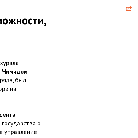
тся
можности,
хурала
и
Чимидом
ряда, был
оре на
дента
государства о
в управление