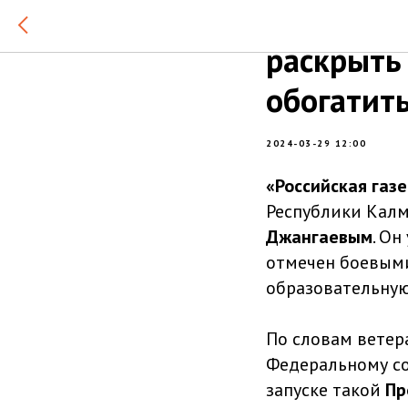
Ветеран 
раскрыть 
обогатит
2024-03-29 12:00
«Российская газ
Республики Кал
Джангаевым
. Он
отмечен боевыми
образовательну
По словам ветер
Федеральному со
запуске такой
Пр