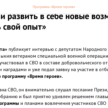
СВО Чимид Джангаев: «Хоче
Программа «Время героев»
и развить в себе новые воз
ь свой опыт»
ета»
публикует интервью с депутатом Народного 
мыкия ветераном специальной военной операци
 участвовал в СВО в составе добровольческого от
 наградами и уже подал заявку на участие в отб
ю
программу «Время героев».
ана СВО, он внимательно слушал послание Прези
бранию и был приятно удивлен решением главы 
ограммы
и планами вовлечения участников СВО 