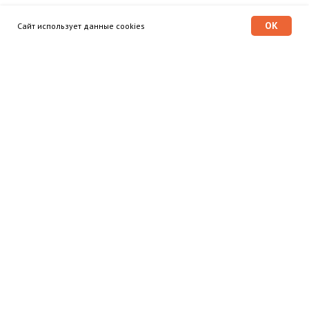
OK
Сайт использует данные cookies
Программа «Время героев»
Главная
Этапы
Общественный совет
© 2025 Программа «Время
героев»