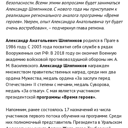
безопасности. Всеми этими вопросами будет заниматься
Александр Шляпников. С нового года мы приступаем к
реализации регионального аналога программы «Время
героев». Уверен, опыт Александра Анатольевича тут будет
очень востребован»
, – подчеркнул глава региона.
Александр Анатольевич Шляпников
родился в Праге в
1986 году. С 2003 года посвятил себя службе в рядах
Вооруженных сил РФ. В 2018 году он окончил Военную
академию войсковой противовоздушной обороны им. А.
М. Василевского.
Александр Шляпников
награжден
множеством правительственных наград, среди них два
ордена Мужества, медаль ордена «За заслуги перед
Отечеством» II степени с мечами, медаль Суворова,
медаль «За отвагу». С мая является участником
президентской
программы «Время героев».
Напомним, ранее состоялось 17 назначений из числа
участников первого потока обучения на программе. Среди
них полномочный представитель Президента в Уральском