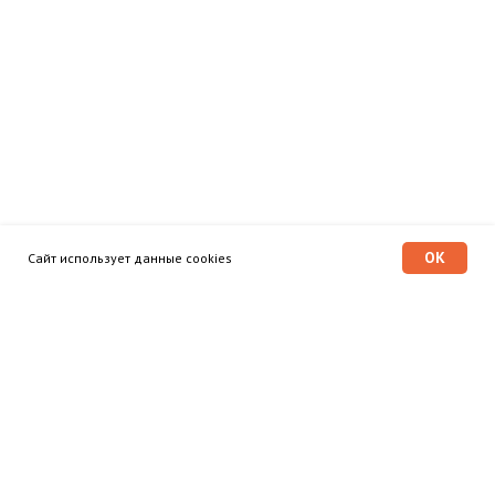
OK
Сайт использует данные cookies
Программа «Время героев»
Главная
Этапы
Общественный совет