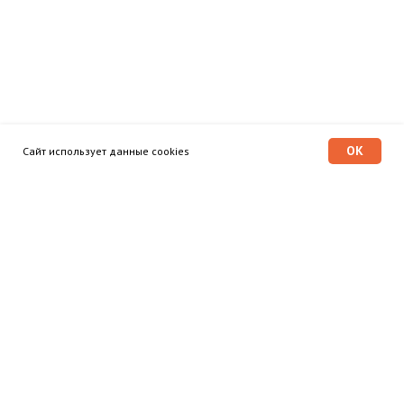
OK
Сайт использует данные cookies
Программа «Время героев»
Главная
Этапы
Общественный совет