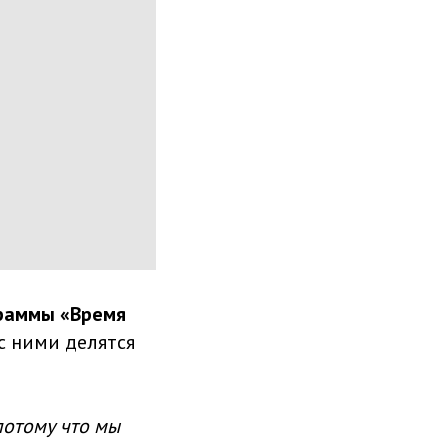
раммы «Время
с ними делятся
потому что мы