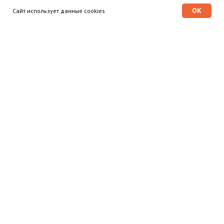
OK
Сайт использует данные cookies
Программа «Время героев»
Главная
Этапы
Общественный совет
© 2025 Программа «Время
героев»
Дополнительно
Личный кабинет