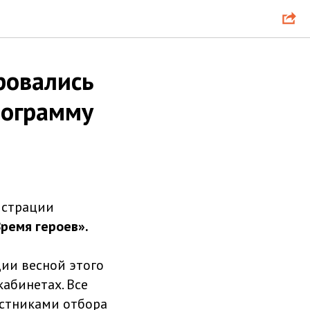
ровались
рограмму
истрации
ремя героев».
ции весной этого
кабинетах. Все
астниками отбора