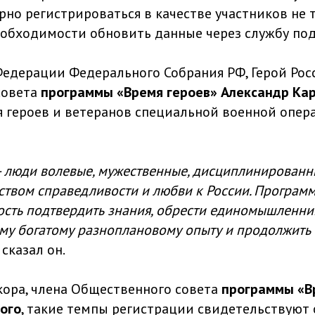
рно регистрироваться в качестве участников не 
еобходимости обновить данные через службу по
Федерации Федерального Собрания РФ, Герой Росс
совета
программы «Время героев» Александр Ка
я героев и ветеранов специальной военной опер
 люди волевые, мужественные, дисциплинированны
твом справедливости и любви к России. Програм
сть подтвердить знания, обрести единомышленни
му богатому разноплановому опыту и продолжить 
– сказал он.
ора, члена Общественного совета
программы «В
ого
, такие темпы регистрации свидетельствуют 