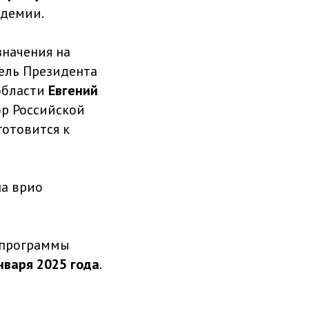
адемии.
значения на
ель Президента
 области
Евгений
ор Российской
готовится к
а врио
е программы
нваря 2025 года
.