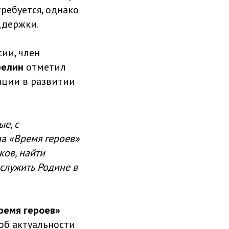
требуется, однако
ддержки.
ии, член
релин
отметил
ации в развитии
е, с
ма «Время героев»
ков, найти
служить Родине в
ремя героев»
об актуальности