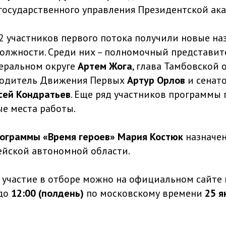
осударственного управления Президентской ак
12 участников первого потока получили новые на
олжности. Среди них – полномочный представит
еральном округе
Артем Жога
, глава Тамбовской
оводитель Движения Первых
Артур Орлов
и сенат
сей Кондратьев
. Еще ряд участников программы 
ые места работы.
ограммы «Время героев» Мария Костюк
назначен
ейской автономной области.
а участие в отборе можно на официальном сайт
до
12:00 (полдень)
по московскому времени
25 я