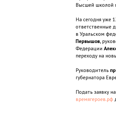
Высшей школой г
На сегодня уже 
ответственные д
в Уральском фед
Первышов
, рук
Федерации
Алек
переходу на нов
Руководитель
пр
губернатора Евр
Подать заявку н
времягероев.рф