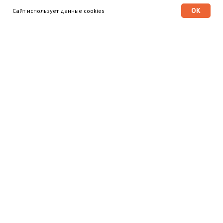
OK
Сайт использует данные cookies
Программа «Время героев»
Главная
Этапы
Общественный совет
© 2025 Программа «Время
героев»
Дополнительно
Личный кабинет