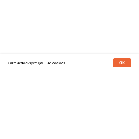
OK
Сайт использует данные cookies
Программа «Время героев»
Главная
Этапы
Общественный совет