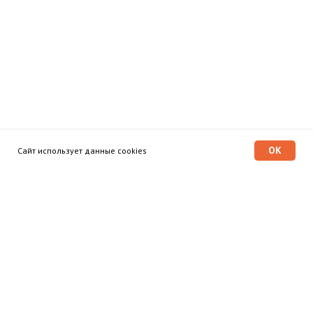
OK
Сайт использует данные cookies
Программа «Время героев»
Главная
Этапы
Общественный совет