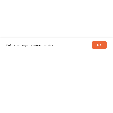
OK
Сайт использует данные cookies
Программа «Время героев»
Главная
Этапы
Общественный совет