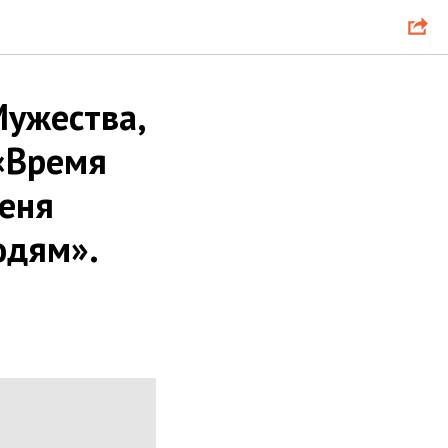
Мужества,
 «Время
меня
юдям».