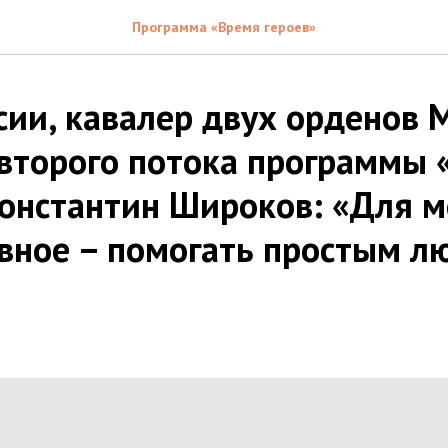
Программа «Время героев»
сии, кавалер двух орденов 
 второго потока программы
Константин Широков: «Для 
авное – помогать простым л