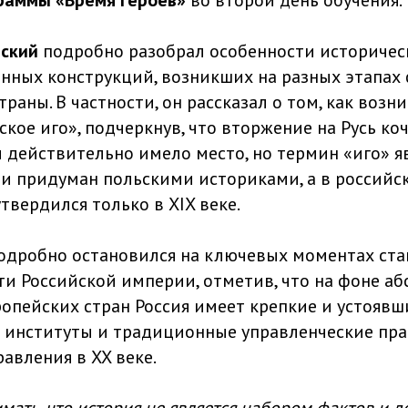
раммы «Время героев»
во второй день обучения.
ский
подробно разобрал особенности историчес
ных конструкций, возникших на разных этапах
раны. В частности, он рассказал о том, как возн
кое иго», подчеркнув, что вторжение на Русь ко
 действительно имело место, но термин «иго» я
и придуман польскими историками, а в российс
твердился только в XIX веке.
одробно остановился на ключевых моментах ст
ти Российской империи, отметив, что на фоне а
опейских стран Россия имеет крепкие и устоявш
 институты и традиционные управленческие пра
авления в XX веке.