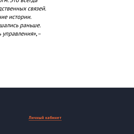
гм. Это всегда
дственных связей.
ие истории.
шались раньше.
ь управления»
, –
Личный кабинет