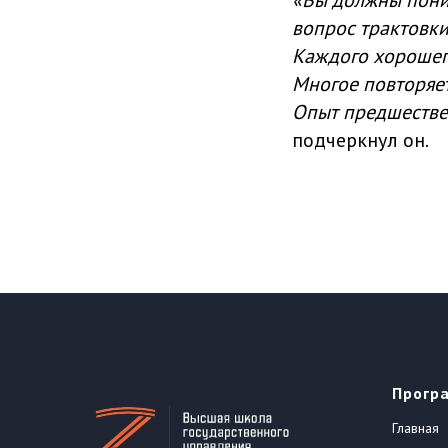
«Вы должны поним
вопрос трактовки
Каждого хорошег
Многое повторяет
Опыт предшестве
подчеркнул он.
Прогр
Главная