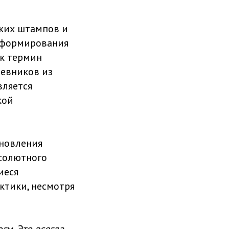
ких штампов и
 формирования
ик термин
чевников из
вляется
кой
ановления
бсолютного
иеся
ктики, несмотря