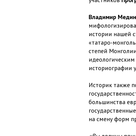
участников
Прог
Владимир Медин
мифологизирован
истории нашей ст
«татаро-монгольс
степей Монголии
идеологическим 
историографии у
Историк также п
государственнос
большинства евр
государственные
на смену форм пр