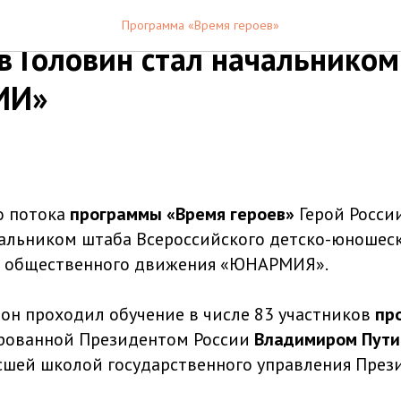
 программы «Время героев»
Программа «Время героев»
в Головин стал начальником
ИИ»
о потока
программы «Время героев»
Герой Росси
чальником штаба Всероссийского детско-юношеск
о общественного движения «ЮНАРМИЯ».
 он проходил обучение в числе 83 участников
пр
ированной Президентом России
Владимиром Пут
шей школой государственного управления През