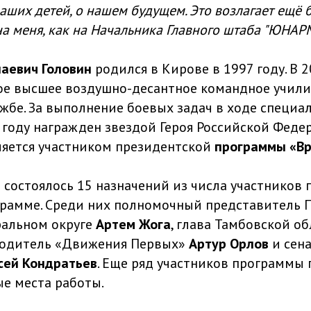
аших детей, о нашем будущем. Это возлагает ещё
на меня, как на Начальника Главного штаба "ЮНАР
лаевич Головин
родился в Кирове в 1997 году. В 2
ое высшее воздушно-десантное командное учили
ужбе. За выполнение боевых задач в ходе специа
 году награжден звездой Героя Российской Фед
вляется участником президентской
программы «Вр
 состоялось 15 назначений из числа участников 
грамме. Среди них полномочный представитель 
ральном округе
Артем Жога
, глава Тамбовской о
оводитель «Движения Первых»
Артур Орлов
и сен
сей Кондратьев
. Еще ряд участников программы 
ые места работы.