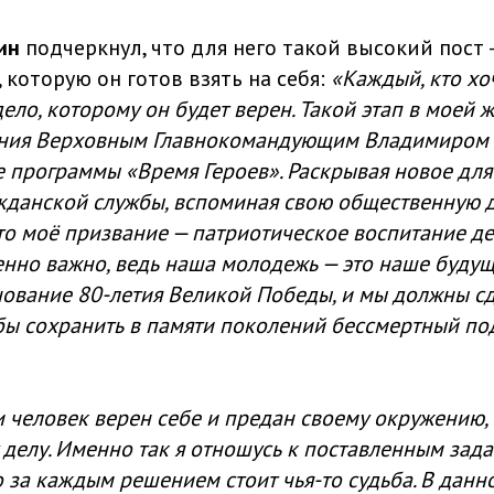
ин
подчеркнул, что для него такой высокий пост 
 которую он готов взять на себя:
«Каждый, кто хоч
ело, которому он будет верен. Такой этап в моей 
ения Верховным Главнокомандующим Владимиром
 программы «Время Героев». Раскрывая новое для
данской службы, вспоминая свою общественную де
то моё призвание — патриотическое воспитание де
енно важно, ведь наша молодежь — это наше будущ
ование 80-летия Великой Победы, и мы должны сде
бы сохранить в памяти поколений бессмертный по
ли человек верен себе и предан своему окружению, 
делу. Именно так я отношусь к поставленным зада
о за каждым решением стоит чья-то судьба. В данн