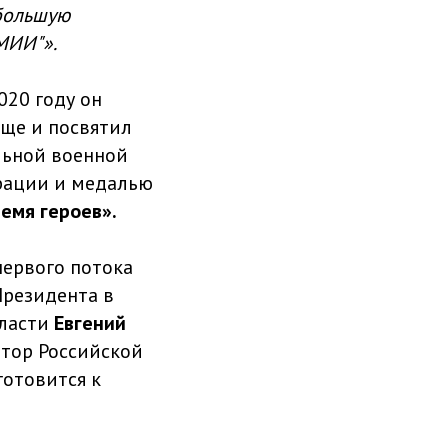
 большую
МИИ"».
020 году он
ще и посвятил
льной военной
ерации и медалью
емя героев».
первого потока
Президента в
бласти
Евгений
атор Российской
готовится к