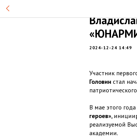
Участник
Владисла
«ЮНАРМ
2024-12-24 14:49
Участник первог
Головин
стал на
патриотическог
В мае этого года
героев»
, иници
реализуемой Выс
академии.