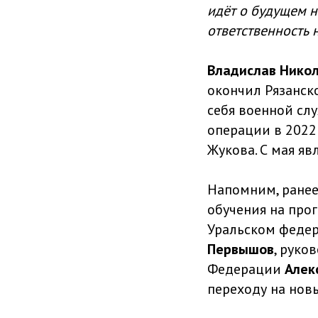
идёт о будущем н
ответственность 
Владислав Нико
окончил Рязанск
себя военной сл
операции в 2022
Жукова. С мая я
Напомним, ранее
обучения на про
Уральском феде
Первышов
, рук
Федерации
Алек
переходу на нов