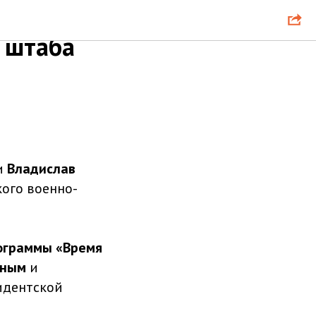
 штаба
и
Владислав
ого военно-
ограммы «Время
иным
и
идентской