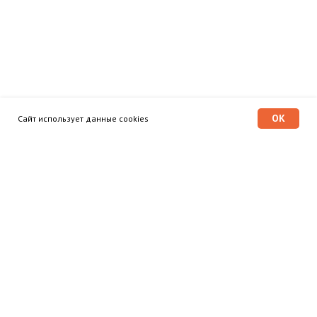
OK
Сайт использует данные cookies
Программа «Время героев»
Главная
Этапы
Общественный совет