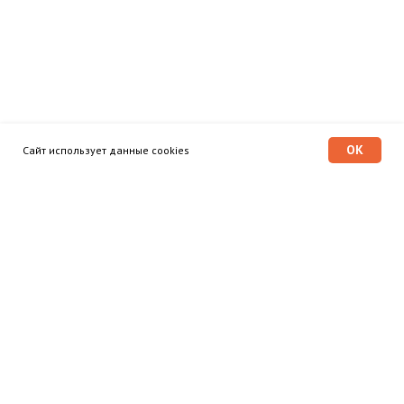
OK
Сайт использует данные cookies
Программа «Время героев»
Главная
Этапы
Общественный совет