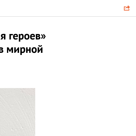
я героев»
 в мирной