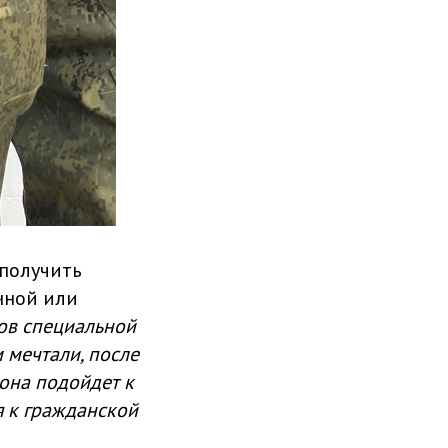
получить
нной или
ов специальной
 мечтали, после
 она подойдет к
я к гражданской