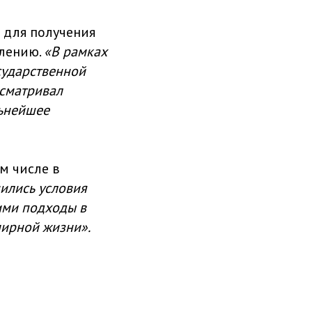
 для получения
влению.
«В рамках
сударственной
ссматривал
льнейшее
м числе в
ились условия
гими подходы в
мирной жизни».