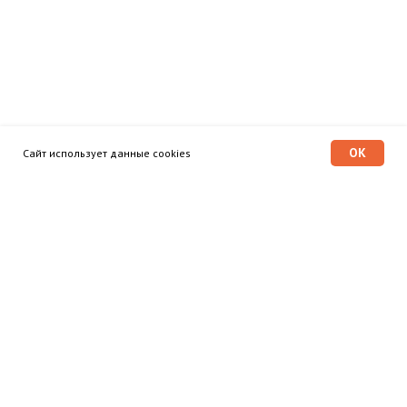
OK
Сайт использует данные cookies
Программа «Время героев»
Главная
Этапы
Общественный совет