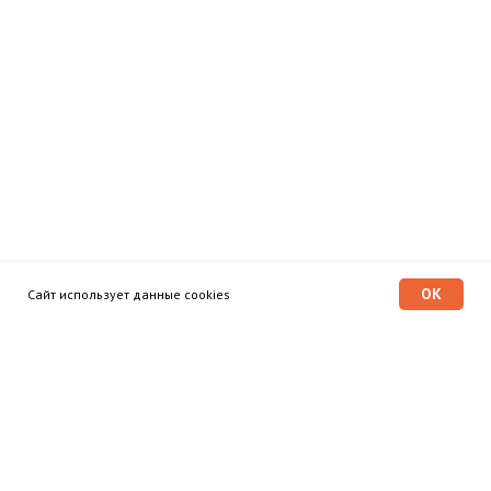
OK
Сайт использует данные cookies
Программа «Время героев»
Главная