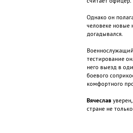
считает офицер.
Однако он полага
человеке новые 
догадывался.
Военнослужащий 
тестирование он
него выезд в од
боевого соприко
комфортного про
Вячеслав
уверен,
стране не только