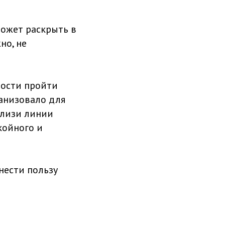
ожет раскрыть в
но, не
ности пройти
анизовало для
близи линии
койного и
нести пользу