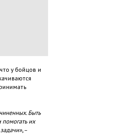
 что у бойцов и
качиваются
принимать
чиненных. Быть
и помогать их
 задачи»
, –