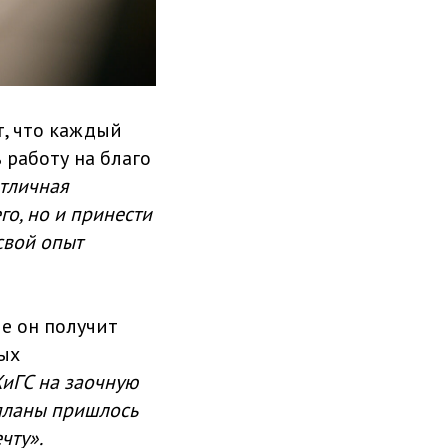
т, что каждый
работу на благо
отличная
го, но и принести
свой опыт
ме он получит
ных
ХиГС на заочную
 планы пришлось
чту».