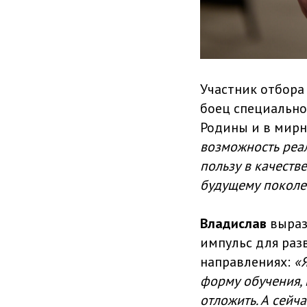
Участник отбора
боец специально
Родины и в мирн
возможность реал
пользу в качеств
будущему покол
Владислав
вырази
импульс для раз
направлениях:
«Я
форму обучения, 
отложить. А сейч