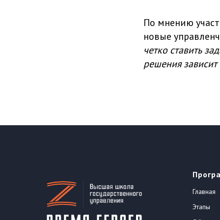
По мнению участ
новые управленч
четко ставить за
решения зависит 
Прогр
Главная
Этапы