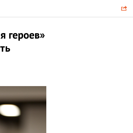
я героев»
ть