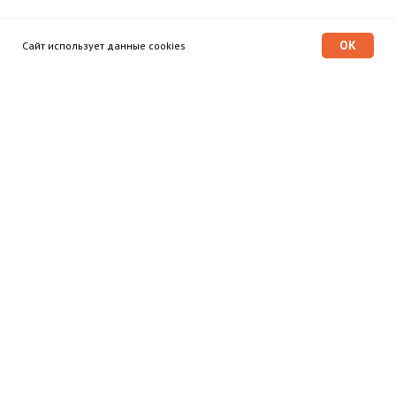
OK
Сайт использует данные cookies
Программа «Время героев»
Главная
Этапы
Общественный совет
© 2025 Программа «Время
героев»