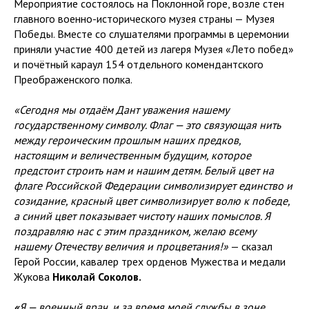
Мероприятие состоялось на Поклонной горе, возле стен
главного военно-исторического музея страны — Музея
Победы. Вместе со слушателями программы в церемонии
приняли участие 400 детей из лагеря Музея «Лето побед»
и почётный караул 154 отдельного комендантского
Преображенского полка.
«Сегодня мы отдаём Дант уважения нашему
государственному символу. Флаг — это связующая нить
между героическим прошлым наших предков,
настоящим и величественным будущим, которое
предстоит строить нам и нашим детям. Белый цвет на
флаге Российской Федерации символизирует единство и
созидание, красный цвет символизирует волю к победе,
а синий цвет показывает чистоту наших помыслов. Я
поздравляю нас с этим праздником, желаю всему
нашему Отечеству величия и процветания!»
— сказал
Герой России, кавалер трех орденов Мужества и медали
Жукова
Николай Соколов.
«
Я — военный врач, и за время моей службы в зоне